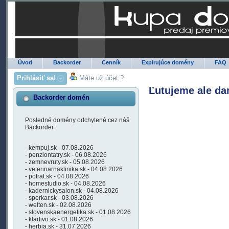
Úvod
Backorder
Cenník
Expirujúce domény
FAQ
Prihlásiť sa!
Máte už účet ?
Ľutujeme ale da
Backorder domén
Posledné domény odchytené cez náš
Backorder :
- kempuj.sk - 07.08.2026
- penziontatry.sk - 06.08.2026
- zemnevruty.sk - 05.08.2026
- veterinarnaklinika.sk - 04.08.2026
- potrat.sk - 04.08.2026
- homestudio.sk - 04.08.2026
- kadernickysalon.sk - 04.08.2026
- sperkar.sk - 03.08.2026
- welten.sk - 02.08.2026
- slovenskaenergetika.sk - 01.08.2026
- kladivo.sk - 01.08.2026
- herbia.sk - 31.07.2026