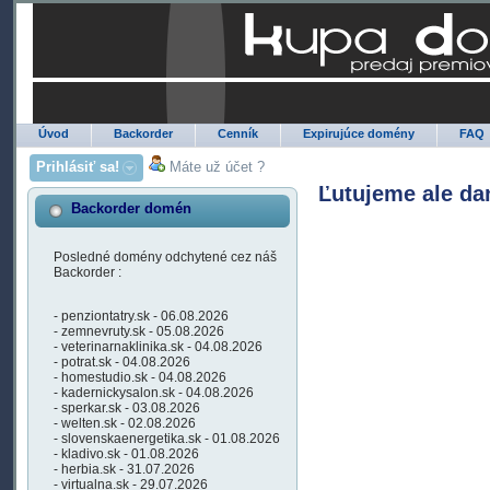
Úvod
Backorder
Cenník
Expirujúce domény
FAQ
Prihlásiť sa!
Máte už účet ?
Ľutujeme ale da
Backorder domén
Posledné domény odchytené cez náš
Backorder :
- penziontatry.sk - 06.08.2026
- zemnevruty.sk - 05.08.2026
- veterinarnaklinika.sk - 04.08.2026
- potrat.sk - 04.08.2026
- homestudio.sk - 04.08.2026
- kadernickysalon.sk - 04.08.2026
- sperkar.sk - 03.08.2026
- welten.sk - 02.08.2026
- slovenskaenergetika.sk - 01.08.2026
- kladivo.sk - 01.08.2026
- herbia.sk - 31.07.2026
- virtualna.sk - 29.07.2026