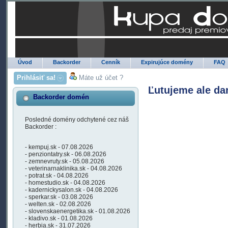
Úvod
Backorder
Cenník
Expirujúce domény
FAQ
Prihlásiť sa!
Máte už účet ?
Ľutujeme ale da
Backorder domén
Posledné domény odchytené cez náš
Backorder :
- kempuj.sk - 07.08.2026
- penziontatry.sk - 06.08.2026
- zemnevruty.sk - 05.08.2026
- veterinarnaklinika.sk - 04.08.2026
- potrat.sk - 04.08.2026
- homestudio.sk - 04.08.2026
- kadernickysalon.sk - 04.08.2026
- sperkar.sk - 03.08.2026
- welten.sk - 02.08.2026
- slovenskaenergetika.sk - 01.08.2026
- kladivo.sk - 01.08.2026
- herbia.sk - 31.07.2026