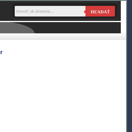
HĽADAŤ
r