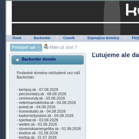
Úvod
Backorder
Cenník
Expirujúce domény
FA
Prihlásiť sa!
Máte už účet ?
Ľutujeme ale d
Backorder domén
Posledné domény odchytené cez náš
Backorder :
- kempuj.sk - 07.08.2026
- penziontatry.sk - 06.08.2026
- zemnevruty.sk - 05.08.2026
- veterinarnaklinika.sk - 04.08.2026
- potrat.sk - 04.08.2026
- homestudio.sk - 04.08.2026
- kadernickysalon.sk - 04.08.2026
- sperkar.sk - 03.08.2026
- welten.sk - 02.08.2026
- slovenskaenergetika.sk - 01.08.2026
- kladivo.sk - 01.08.2026
- herbia.sk - 31.07.2026