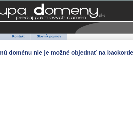
Q
Kontakt
Slovník pojmov
anú doménu nie je možné objednať na backorde