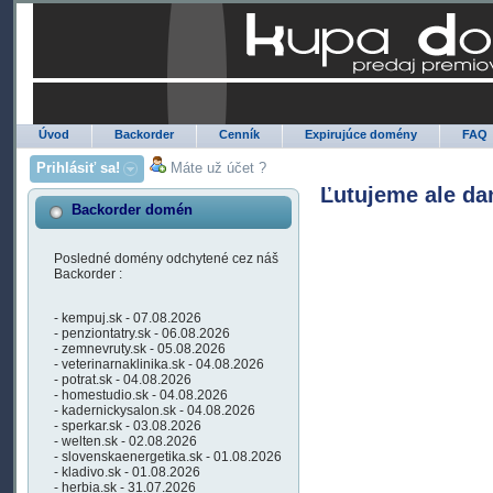
Úvod
Backorder
Cenník
Expirujúce domény
FAQ
Prihlásiť sa!
Máte už účet ?
Ľutujeme ale da
Backorder domén
Posledné domény odchytené cez náš
Backorder :
- kempuj.sk - 07.08.2026
- penziontatry.sk - 06.08.2026
- zemnevruty.sk - 05.08.2026
- veterinarnaklinika.sk - 04.08.2026
- potrat.sk - 04.08.2026
- homestudio.sk - 04.08.2026
- kadernickysalon.sk - 04.08.2026
- sperkar.sk - 03.08.2026
- welten.sk - 02.08.2026
- slovenskaenergetika.sk - 01.08.2026
- kladivo.sk - 01.08.2026
- herbia.sk - 31.07.2026