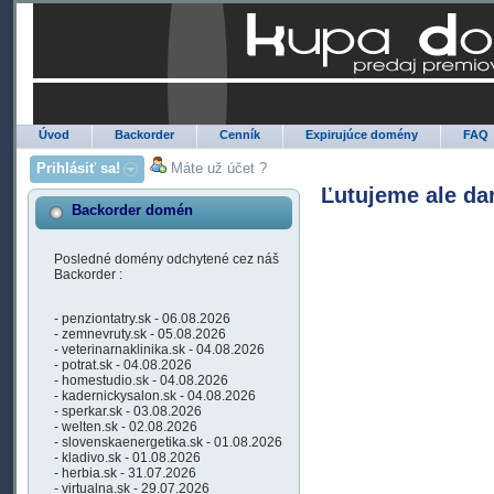
Úvod
Backorder
Cenník
Expirujúce domény
FAQ
Prihlásiť sa!
Máte už účet ?
Ľutujeme ale da
Backorder domén
Posledné domény odchytené cez náš
Backorder :
- penziontatry.sk - 06.08.2026
- zemnevruty.sk - 05.08.2026
- veterinarnaklinika.sk - 04.08.2026
- potrat.sk - 04.08.2026
- homestudio.sk - 04.08.2026
- kadernickysalon.sk - 04.08.2026
- sperkar.sk - 03.08.2026
- welten.sk - 02.08.2026
- slovenskaenergetika.sk - 01.08.2026
- kladivo.sk - 01.08.2026
- herbia.sk - 31.07.2026
- virtualna.sk - 29.07.2026