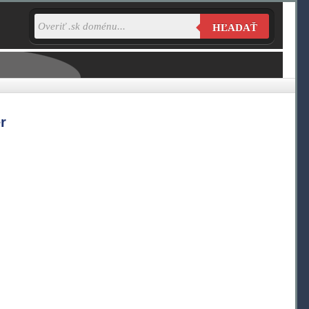
HĽADAŤ
r