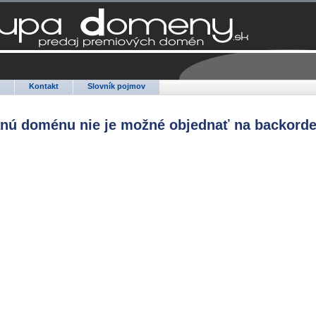
Q
Kontakt
Slovník pojmov
anú doménu nie je možné objednať na backorde