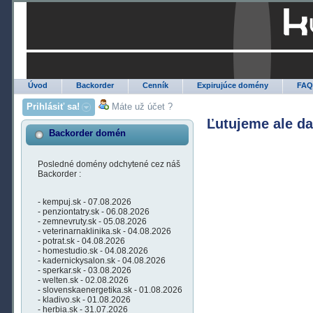
Úvod
Backorder
Cenník
Expirujúce domény
FA
Prihlásiť sa!
Máte už účet ?
Ľutujeme ale d
Backorder domén
Posledné domény odchytené cez náš
Backorder :
- kempuj.sk - 07.08.2026
- penziontatry.sk - 06.08.2026
- zemnevruty.sk - 05.08.2026
- veterinarnaklinika.sk - 04.08.2026
- potrat.sk - 04.08.2026
- homestudio.sk - 04.08.2026
- kadernickysalon.sk - 04.08.2026
- sperkar.sk - 03.08.2026
- welten.sk - 02.08.2026
- slovenskaenergetika.sk - 01.08.2026
- kladivo.sk - 01.08.2026
- herbia.sk - 31.07.2026