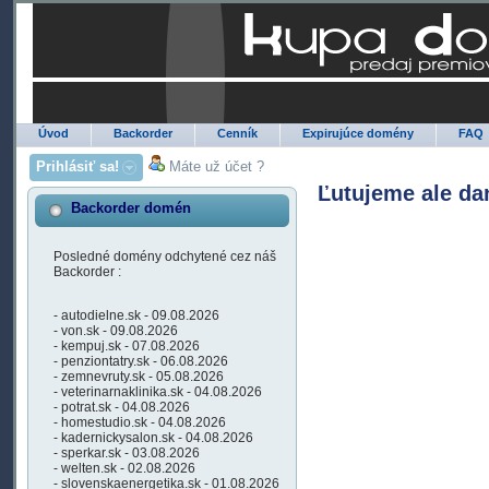
Úvod
Backorder
Cenník
Expirujúce domény
FAQ
Prihlásiť sa!
Máte už účet ?
Ľutujeme ale da
Backorder domén
Posledné domény odchytené cez náš
Backorder :
- autodielne.sk - 09.08.2026
- von.sk - 09.08.2026
- kempuj.sk - 07.08.2026
- penziontatry.sk - 06.08.2026
- zemnevruty.sk - 05.08.2026
- veterinarnaklinika.sk - 04.08.2026
- potrat.sk - 04.08.2026
- homestudio.sk - 04.08.2026
- kadernickysalon.sk - 04.08.2026
- sperkar.sk - 03.08.2026
- welten.sk - 02.08.2026
- slovenskaenergetika.sk - 01.08.2026