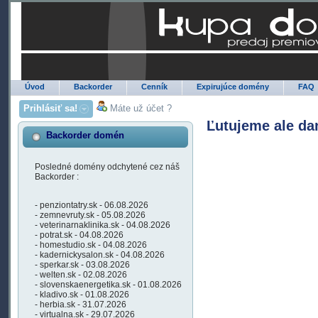
Úvod
Backorder
Cenník
Expirujúce domény
FAQ
Prihlásiť sa!
Máte už účet ?
Ľutujeme ale da
Backorder domén
Posledné domény odchytené cez náš
Backorder :
- penziontatry.sk - 06.08.2026
- zemnevruty.sk - 05.08.2026
- veterinarnaklinika.sk - 04.08.2026
- potrat.sk - 04.08.2026
- homestudio.sk - 04.08.2026
- kadernickysalon.sk - 04.08.2026
- sperkar.sk - 03.08.2026
- welten.sk - 02.08.2026
- slovenskaenergetika.sk - 01.08.2026
- kladivo.sk - 01.08.2026
- herbia.sk - 31.07.2026
- virtualna.sk - 29.07.2026