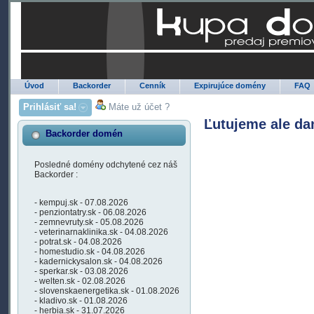
Úvod
Backorder
Cenník
Expirujúce domény
FAQ
Prihlásiť sa!
Máte už účet ?
Ľutujeme ale da
Backorder domén
Posledné domény odchytené cez náš
Backorder :
- kempuj.sk - 07.08.2026
- penziontatry.sk - 06.08.2026
- zemnevruty.sk - 05.08.2026
- veterinarnaklinika.sk - 04.08.2026
- potrat.sk - 04.08.2026
- homestudio.sk - 04.08.2026
- kadernickysalon.sk - 04.08.2026
- sperkar.sk - 03.08.2026
- welten.sk - 02.08.2026
- slovenskaenergetika.sk - 01.08.2026
- kladivo.sk - 01.08.2026
- herbia.sk - 31.07.2026