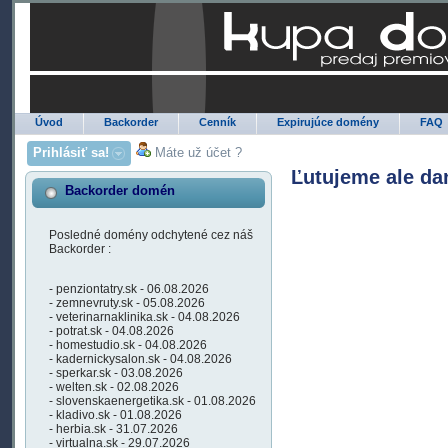
Úvod
Backorder
Cenník
Expirujúce domény
FAQ
Prihlásiť sa!
Máte už účet ?
Ľutujeme ale da
Backorder domén
Posledné domény odchytené cez náš
Backorder :
- penziontatry.sk - 06.08.2026
- zemnevruty.sk - 05.08.2026
- veterinarnaklinika.sk - 04.08.2026
- potrat.sk - 04.08.2026
- homestudio.sk - 04.08.2026
- kadernickysalon.sk - 04.08.2026
- sperkar.sk - 03.08.2026
- welten.sk - 02.08.2026
- slovenskaenergetika.sk - 01.08.2026
- kladivo.sk - 01.08.2026
- herbia.sk - 31.07.2026
- virtualna.sk - 29.07.2026