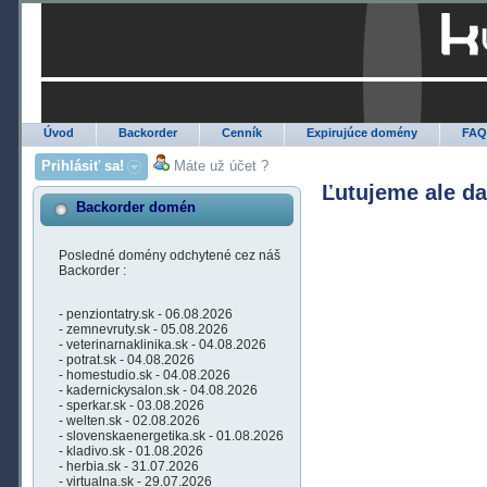
Úvod
Backorder
Cenník
Expirujúce domény
FA
Prihlásiť sa!
Máte už účet ?
Ľutujeme ale d
Backorder domén
Posledné domény odchytené cez náš
Backorder :
- penziontatry.sk - 06.08.2026
- zemnevruty.sk - 05.08.2026
- veterinarnaklinika.sk - 04.08.2026
- potrat.sk - 04.08.2026
- homestudio.sk - 04.08.2026
- kadernickysalon.sk - 04.08.2026
- sperkar.sk - 03.08.2026
- welten.sk - 02.08.2026
- slovenskaenergetika.sk - 01.08.2026
- kladivo.sk - 01.08.2026
- herbia.sk - 31.07.2026
- virtualna.sk - 29.07.2026