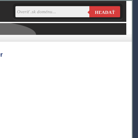
HĽADAŤ
r