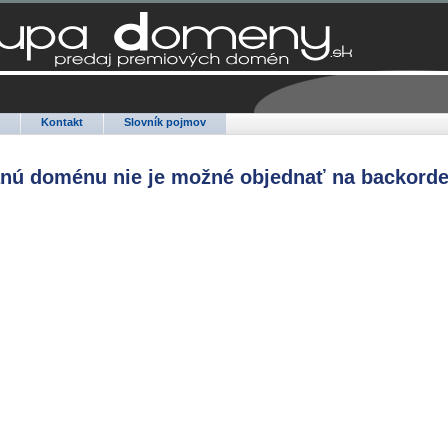
Q
Kontakt
Slovník pojmov
anú doménu nie je možné objednať na backorde