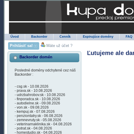
Úvod
Backorder
Cenník
Expirujúce domény
FAQ
Prihlásiť sa!
Máte už účet ?
Ľutujeme ale da
Backorder domén
Posledné domény odchytené cez náš
Backorder :
- csg.sk - 10.08.2026
- prava.sk - 10.08.2026
- udrzbahrobov.sk - 10.08.2026
- finporadca.sk - 10.08.2026
- autodielne.sk - 09.08.2026
- von.sk - 09.08.2026
- kempuj.sk - 07.08.2026
- penziontatry.sk - 06.08.2026
- zemnevruty.sk - 05.08.2026
- veterinarnaklinika.sk - 04.08.2026
- potrat.sk - 04.08.2026
- homestudio.sk - 04.08.2026