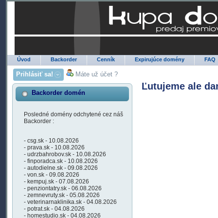
Úvod
Backorder
Cenník
Expirujúce domény
FAQ
Prihlásiť sa!
Máte už účet ?
Ľutujeme ale da
Backorder domén
Posledné domény odchytené cez náš
Backorder :
- csg.sk - 10.08.2026
- prava.sk - 10.08.2026
- udrzbahrobov.sk - 10.08.2026
- finporadca.sk - 10.08.2026
- autodielne.sk - 09.08.2026
- von.sk - 09.08.2026
- kempuj.sk - 07.08.2026
- penziontatry.sk - 06.08.2026
- zemnevruty.sk - 05.08.2026
- veterinarnaklinika.sk - 04.08.2026
- potrat.sk - 04.08.2026
- homestudio.sk - 04.08.2026