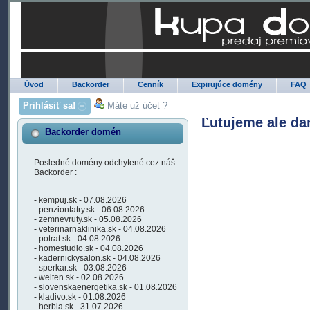
Úvod
Backorder
Cenník
Expirujúce domény
FAQ
Prihlásiť sa!
Máte už účet ?
Ľutujeme ale da
Backorder domén
Posledné domény odchytené cez náš
Backorder :
- kempuj.sk - 07.08.2026
- penziontatry.sk - 06.08.2026
- zemnevruty.sk - 05.08.2026
- veterinarnaklinika.sk - 04.08.2026
- potrat.sk - 04.08.2026
- homestudio.sk - 04.08.2026
- kadernickysalon.sk - 04.08.2026
- sperkar.sk - 03.08.2026
- welten.sk - 02.08.2026
- slovenskaenergetika.sk - 01.08.2026
- kladivo.sk - 01.08.2026
- herbia.sk - 31.07.2026