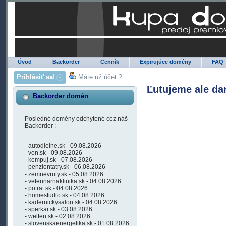
Úvod
Backorder
Cenník
Expirujúce domény
FAQ
Prihlásiť sa!
Máte už účet ?
Ľutujeme ale da
Backorder domén
Posledné domény odchytené cez náš
Backorder :
- autodielne.sk - 09.08.2026
- von.sk - 09.08.2026
- kempuj.sk - 07.08.2026
- penziontatry.sk - 06.08.2026
- zemnevruty.sk - 05.08.2026
- veterinarnaklinika.sk - 04.08.2026
- potrat.sk - 04.08.2026
- homestudio.sk - 04.08.2026
- kadernickysalon.sk - 04.08.2026
- sperkar.sk - 03.08.2026
- welten.sk - 02.08.2026
- slovenskaenergetika.sk - 01.08.2026