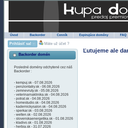
Úvod
Backorder
Cenník
Expirujúce domény
FAQ
Prihlásiť sa!
Máte už účet ?
Ľutujeme ale da
Backorder domén
Posledné domény odchytené cez náš
Backorder :
- kempuj.sk - 07.08.2026
- penziontatry.sk - 06.08.2026
- zemnevruty.sk - 05.08.2026
- veterinarnaklinika.sk - 04.08.2026
- potrat.sk - 04.08.2026
- homestudio.sk - 04.08.2026
- kadernickysalon.sk - 04.08.2026
- sperkar.sk - 03.08.2026
- welten.sk - 02.08.2026
- slovenskaenergetika.sk - 01.08.2026
- kladivo.sk - 01.08.2026
- herbia.sk - 31.07.2026