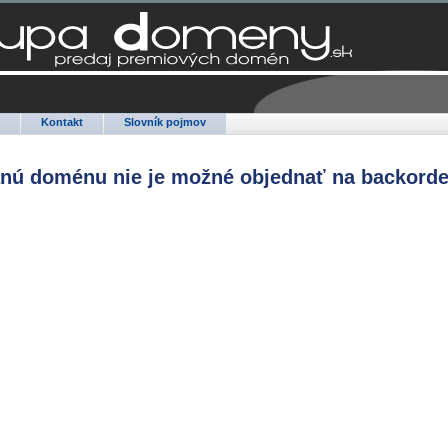
Q
Kontakt
Slovník pojmov
anú doménu nie je možné objednať na backorde