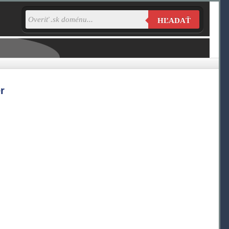
HĽADAŤ
r