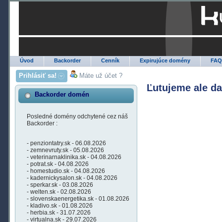
Úvod
Backorder
Cenník
Expirujúce domény
FA
Prihlásiť sa!
Máte už účet ?
Ľutujeme ale d
Backorder domén
Posledné domény odchytené cez náš
Backorder :
- penziontatry.sk - 06.08.2026
- zemnevruty.sk - 05.08.2026
- veterinarnaklinika.sk - 04.08.2026
- potrat.sk - 04.08.2026
- homestudio.sk - 04.08.2026
- kadernickysalon.sk - 04.08.2026
- sperkar.sk - 03.08.2026
- welten.sk - 02.08.2026
- slovenskaenergetika.sk - 01.08.2026
- kladivo.sk - 01.08.2026
- herbia.sk - 31.07.2026
- virtualna.sk - 29.07.2026