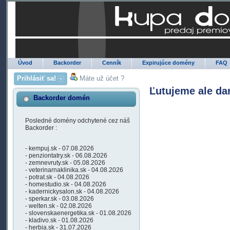
Úvod
Backorder
Cenník
Expirujúce domény
FAQ
Prihlásiť sa!
Máte už účet ?
Ľutujeme ale da
Backorder domén
Posledné domény odchytené cez náš
Backorder :
- kempuj.sk - 07.08.2026
- penziontatry.sk - 06.08.2026
- zemnevruty.sk - 05.08.2026
- veterinarnaklinika.sk - 04.08.2026
- potrat.sk - 04.08.2026
- homestudio.sk - 04.08.2026
- kadernickysalon.sk - 04.08.2026
- sperkar.sk - 03.08.2026
- welten.sk - 02.08.2026
- slovenskaenergetika.sk - 01.08.2026
- kladivo.sk - 01.08.2026
- herbia.sk - 31.07.2026