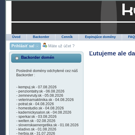
Úvod
Backorder
Cenník
Expirujúce domény
FA
Prihlásiť sa!
Máte už účet ?
Ľutujeme ale d
Backorder domén
Posledné domény odchytené cez náš
Backorder :
- kempuj.sk - 07.08.2026
- penziontatry.sk - 06.08.2026
- zemnevruty.sk - 05.08.2026
- veterinarnaklinika.sk - 04.08.2026
- potrat.sk - 04.08.2026
- homestudio.sk - 04.08.2026
- kadernickysalon.sk - 04.08.2026
- sperkar.sk - 03.08.2026
- welten.sk - 02.08.2026
- slovenskaenergetika.sk - 01.08.2026
- kladivo.sk - 01.08.2026
- herbia.sk - 31.07.2026