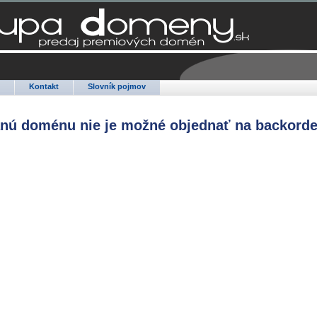
Q
Kontakt
Slovník pojmov
anú doménu nie je možné objednať na backorde