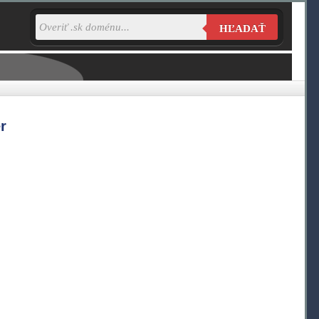
HĽADAŤ
r