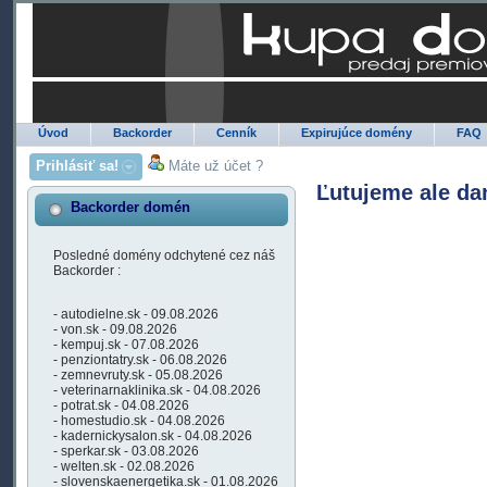
Úvod
Backorder
Cenník
Expirujúce domény
FAQ
Prihlásiť sa!
Máte už účet ?
Ľutujeme ale da
Backorder domén
Posledné domény odchytené cez náš
Backorder :
- autodielne.sk - 09.08.2026
- von.sk - 09.08.2026
- kempuj.sk - 07.08.2026
- penziontatry.sk - 06.08.2026
- zemnevruty.sk - 05.08.2026
- veterinarnaklinika.sk - 04.08.2026
- potrat.sk - 04.08.2026
- homestudio.sk - 04.08.2026
- kadernickysalon.sk - 04.08.2026
- sperkar.sk - 03.08.2026
- welten.sk - 02.08.2026
- slovenskaenergetika.sk - 01.08.2026