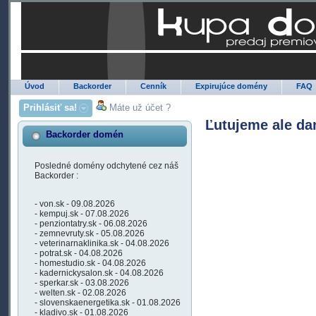
Úvod
Backorder
Cenník
Expirujúce domény
FAQ
Prihlásiť sa!
Máte už účet ?
Ľutujeme ale da
Backorder domén
Posledné domény odchytené cez náš
Backorder :
- von.sk - 09.08.2026
- kempuj.sk - 07.08.2026
- penziontatry.sk - 06.08.2026
- zemnevruty.sk - 05.08.2026
- veterinarnaklinika.sk - 04.08.2026
- potrat.sk - 04.08.2026
- homestudio.sk - 04.08.2026
- kadernickysalon.sk - 04.08.2026
- sperkar.sk - 03.08.2026
- welten.sk - 02.08.2026
- slovenskaenergetika.sk - 01.08.2026
- kladivo.sk - 01.08.2026