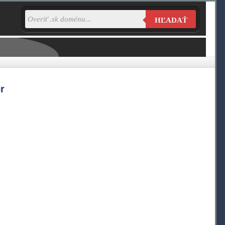
HĽADAŤ
r