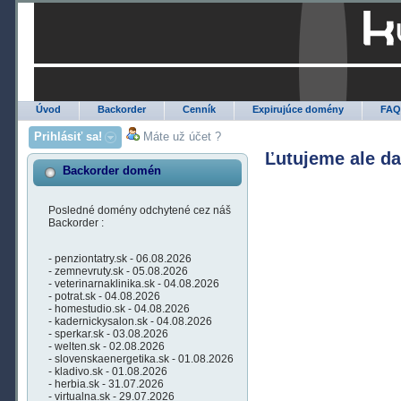
Úvod
Backorder
Cenník
Expirujúce domény
FA
Prihlásiť sa!
Máte už účet ?
Ľutujeme ale d
Backorder domén
Posledné domény odchytené cez náš
Backorder :
- penziontatry.sk - 06.08.2026
- zemnevruty.sk - 05.08.2026
- veterinarnaklinika.sk - 04.08.2026
- potrat.sk - 04.08.2026
- homestudio.sk - 04.08.2026
- kadernickysalon.sk - 04.08.2026
- sperkar.sk - 03.08.2026
- welten.sk - 02.08.2026
- slovenskaenergetika.sk - 01.08.2026
- kladivo.sk - 01.08.2026
- herbia.sk - 31.07.2026
- virtualna.sk - 29.07.2026