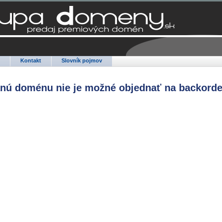
Q
Kontakt
Slovník pojmov
anú doménu nie je možné objednať na backorde