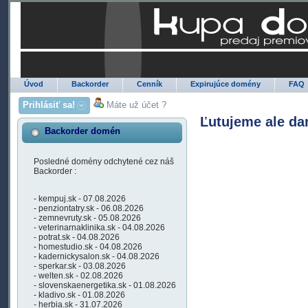
Úvod
Backorder
Cenník
Expirujúce domény
FAQ
Prihlásiť sa!
Máte už účet ?
Ľutujeme ale da
Backorder domén
Posledné domény odchytené cez náš
Backorder :
- kempuj.sk - 07.08.2026
- penziontatry.sk - 06.08.2026
- zemnevruty.sk - 05.08.2026
- veterinarnaklinika.sk - 04.08.2026
- potrat.sk - 04.08.2026
- homestudio.sk - 04.08.2026
- kadernickysalon.sk - 04.08.2026
- sperkar.sk - 03.08.2026
- welten.sk - 02.08.2026
- slovenskaenergetika.sk - 01.08.2026
- kladivo.sk - 01.08.2026
- herbia.sk - 31.07.2026