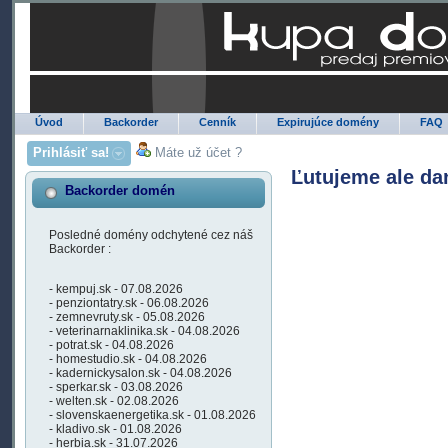
Úvod
Backorder
Cenník
Expirujúce domény
FAQ
Prihlásiť sa!
Máte už účet ?
Ľutujeme ale da
Backorder domén
Posledné domény odchytené cez náš
Backorder :
- kempuj.sk - 07.08.2026
- penziontatry.sk - 06.08.2026
- zemnevruty.sk - 05.08.2026
- veterinarnaklinika.sk - 04.08.2026
- potrat.sk - 04.08.2026
- homestudio.sk - 04.08.2026
- kadernickysalon.sk - 04.08.2026
- sperkar.sk - 03.08.2026
- welten.sk - 02.08.2026
- slovenskaenergetika.sk - 01.08.2026
- kladivo.sk - 01.08.2026
- herbia.sk - 31.07.2026