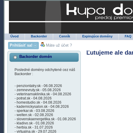
Úvod
Backorder
Cenník
Expirujúce domény
FAQ
Prihlásiť sa!
Máte už účet ?
Ľutujeme ale da
Backorder domén
Posledné domény odchytené cez náš
Backorder :
- penziontatry.sk - 06.08.2026
- zemnevruty.sk - 05.08.2026
- veterinarnaklinika.sk - 04.08.2026
- potrat.sk - 04.08.2026
- homestudio.sk - 04.08.2026
- kadernickysalon.sk - 04.08.2026
- sperkar.sk - 03.08.2026
- welten.sk - 02.08.2026
- slovenskaenergetika.sk - 01.08.2026
- kladivo.sk - 01.08.2026
- herbia.sk - 31.07.2026
- virtualna.sk - 29.07.2026