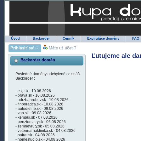
Úvod
Backorder
Cenník
Expirujúce domény
FAQ
Prihlásiť sa!
Máte už účet ?
Ľutujeme ale da
Backorder domén
Posledné domény odchytené cez náš
Backorder :
- csg.sk - 10.08.2026
- prava.sk - 10.08.2026
- udrzbahrobov.sk - 10.08.2026
- finporadca.sk - 10.08.2026
- autodielne.sk - 09.08.2026
- von.sk - 09.08.2026
- kempuj.sk - 07.08.2026
- penziontatry.sk - 06.08.2026
- zemnevruty.sk - 05.08.2026
- veterinarnaklinika.sk - 04.08.2026
- potrat.sk - 04.08.2026
- homestudio.sk - 04.08.2026