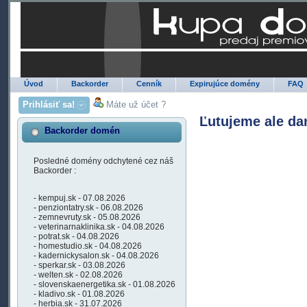
Úvod
Backorder
Cenník
Expirujúce domény
FAQ
Prihlásiť sa!
Máte už účet ?
Ľutujeme ale da
Backorder domén
Posledné domény odchytené cez náš
Backorder :
- kempuj.sk - 07.08.2026
- penziontatry.sk - 06.08.2026
- zemnevruty.sk - 05.08.2026
- veterinarnaklinika.sk - 04.08.2026
- potrat.sk - 04.08.2026
- homestudio.sk - 04.08.2026
- kadernickysalon.sk - 04.08.2026
- sperkar.sk - 03.08.2026
- welten.sk - 02.08.2026
- slovenskaenergetika.sk - 01.08.2026
- kladivo.sk - 01.08.2026
- herbia.sk - 31.07.2026