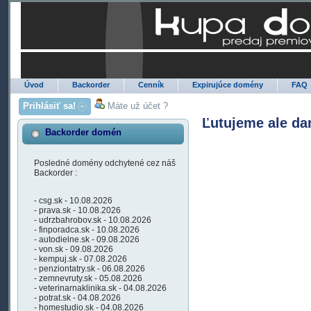
Úvod
Backorder
Cenník
Expirujúce domény
FAQ
Prihlásiť sa!
Máte už účet ?
Ľutujeme ale da
Backorder domén
Posledné domény odchytené cez náš
Backorder :
- csg.sk - 10.08.2026
- prava.sk - 10.08.2026
- udrzbahrobov.sk - 10.08.2026
- finporadca.sk - 10.08.2026
- autodielne.sk - 09.08.2026
- von.sk - 09.08.2026
- kempuj.sk - 07.08.2026
- penziontatry.sk - 06.08.2026
- zemnevruty.sk - 05.08.2026
- veterinarnaklinika.sk - 04.08.2026
- potrat.sk - 04.08.2026
- homestudio.sk - 04.08.2026