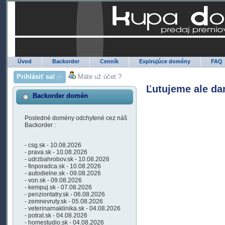
Úvod
Backorder
Cenník
Expirujúce domény
FAQ
Prihlásiť sa!
Máte už účet ?
Ľutujeme ale da
Backorder domén
Posledné domény odchytené cez náš
Backorder :
- csg.sk - 10.08.2026
- prava.sk - 10.08.2026
- udrzbahrobov.sk - 10.08.2026
- finporadca.sk - 10.08.2026
- autodielne.sk - 09.08.2026
- von.sk - 09.08.2026
- kempuj.sk - 07.08.2026
- penziontatry.sk - 06.08.2026
- zemnevruty.sk - 05.08.2026
- veterinarnaklinika.sk - 04.08.2026
- potrat.sk - 04.08.2026
- homestudio.sk - 04.08.2026