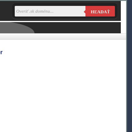
HĽADAŤ
r