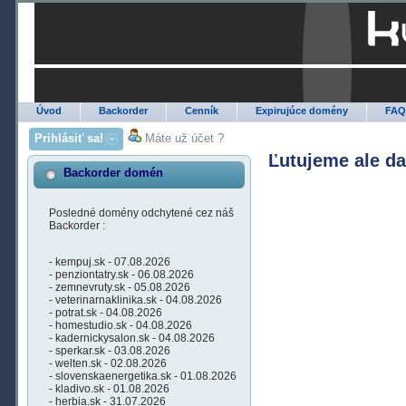
Úvod
Backorder
Cenník
Expirujúce domény
FA
Prihlásiť sa!
Máte už účet ?
Ľutujeme ale d
Backorder domén
Posledné domény odchytené cez náš
Backorder :
- kempuj.sk - 07.08.2026
- penziontatry.sk - 06.08.2026
- zemnevruty.sk - 05.08.2026
- veterinarnaklinika.sk - 04.08.2026
- potrat.sk - 04.08.2026
- homestudio.sk - 04.08.2026
- kadernickysalon.sk - 04.08.2026
- sperkar.sk - 03.08.2026
- welten.sk - 02.08.2026
- slovenskaenergetika.sk - 01.08.2026
- kladivo.sk - 01.08.2026
- herbia.sk - 31.07.2026