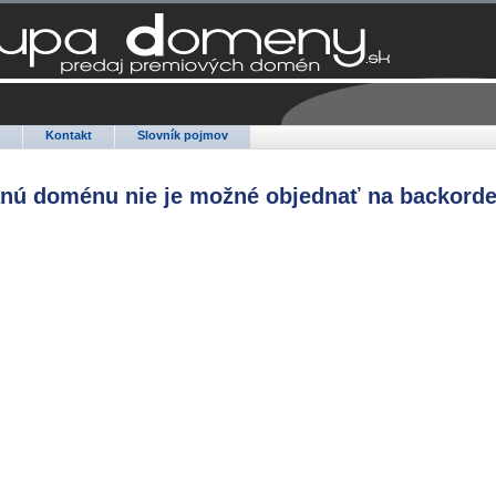
Q
Kontakt
Slovník pojmov
anú doménu nie je možné objednať na backorde