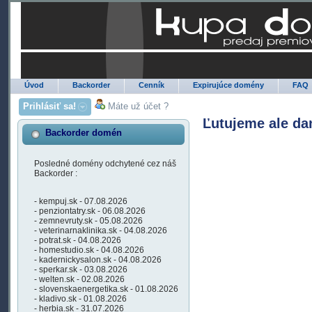
Úvod
Backorder
Cenník
Expirujúce domény
FAQ
Prihlásiť sa!
Máte už účet ?
Ľutujeme ale da
Backorder domén
Posledné domény odchytené cez náš
Backorder :
- kempuj.sk - 07.08.2026
- penziontatry.sk - 06.08.2026
- zemnevruty.sk - 05.08.2026
- veterinarnaklinika.sk - 04.08.2026
- potrat.sk - 04.08.2026
- homestudio.sk - 04.08.2026
- kadernickysalon.sk - 04.08.2026
- sperkar.sk - 03.08.2026
- welten.sk - 02.08.2026
- slovenskaenergetika.sk - 01.08.2026
- kladivo.sk - 01.08.2026
- herbia.sk - 31.07.2026