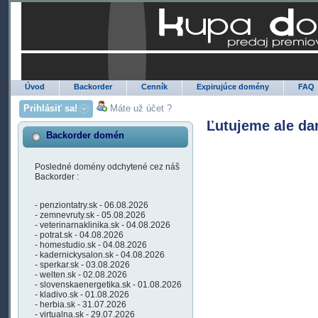
Úvod
Backorder
Cenník
Expirujúce domény
FAQ
Prihlásiť sa!
Máte už účet ?
Ľutujeme ale da
Backorder domén
Posledné domény odchytené cez náš
Backorder :
- penziontatry.sk - 06.08.2026
- zemnevruty.sk - 05.08.2026
- veterinarnaklinika.sk - 04.08.2026
- potrat.sk - 04.08.2026
- homestudio.sk - 04.08.2026
- kadernickysalon.sk - 04.08.2026
- sperkar.sk - 03.08.2026
- welten.sk - 02.08.2026
- slovenskaenergetika.sk - 01.08.2026
- kladivo.sk - 01.08.2026
- herbia.sk - 31.07.2026
- virtualna.sk - 29.07.2026