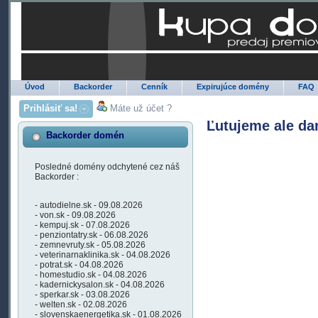
Úvod
Backorder
Cenník
Expirujúce domény
FAQ
Prihlásiť sa!
Máte už účet ?
Ľutujeme ale da
Backorder domén
Posledné domény odchytené cez náš
Backorder :
- autodielne.sk - 09.08.2026
- von.sk - 09.08.2026
- kempuj.sk - 07.08.2026
- penziontatry.sk - 06.08.2026
- zemnevruty.sk - 05.08.2026
- veterinarnaklinika.sk - 04.08.2026
- potrat.sk - 04.08.2026
- homestudio.sk - 04.08.2026
- kadernickysalon.sk - 04.08.2026
- sperkar.sk - 03.08.2026
- welten.sk - 02.08.2026
- slovenskaenergetika.sk - 01.08.2026