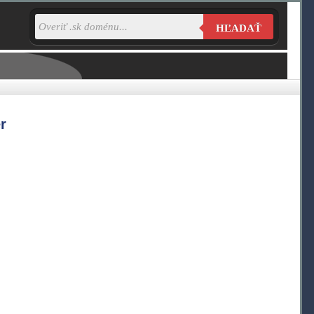
HĽADAŤ
r