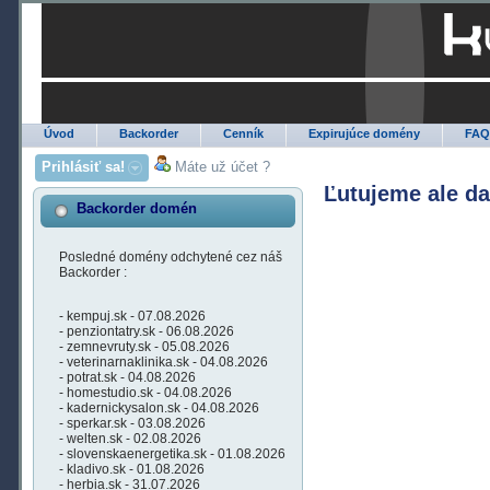
Úvod
Backorder
Cenník
Expirujúce domény
FA
Prihlásiť sa!
Máte už účet ?
Ľutujeme ale d
Backorder domén
Posledné domény odchytené cez náš
Backorder :
- kempuj.sk - 07.08.2026
- penziontatry.sk - 06.08.2026
- zemnevruty.sk - 05.08.2026
- veterinarnaklinika.sk - 04.08.2026
- potrat.sk - 04.08.2026
- homestudio.sk - 04.08.2026
- kadernickysalon.sk - 04.08.2026
- sperkar.sk - 03.08.2026
- welten.sk - 02.08.2026
- slovenskaenergetika.sk - 01.08.2026
- kladivo.sk - 01.08.2026
- herbia.sk - 31.07.2026