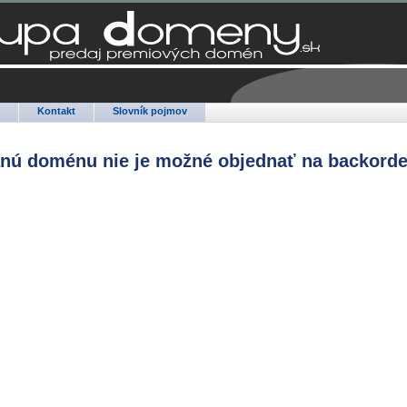
Q
Kontakt
Slovník pojmov
anú doménu nie je možné objednať na backorde