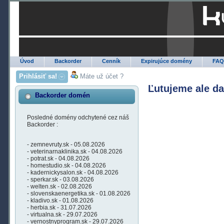
Úvod
Backorder
Cenník
Expirujúce domény
FA
Prihlásiť sa!
Máte už účet ?
Ľutujeme ale d
Backorder domén
Posledné domény odchytené cez náš
Backorder :
- zemnevruty.sk - 05.08.2026
- veterinarnaklinika.sk - 04.08.2026
- potrat.sk - 04.08.2026
- homestudio.sk - 04.08.2026
- kadernickysalon.sk - 04.08.2026
- sperkar.sk - 03.08.2026
- welten.sk - 02.08.2026
- slovenskaenergetika.sk - 01.08.2026
- kladivo.sk - 01.08.2026
- herbia.sk - 31.07.2026
- virtualna.sk - 29.07.2026
- vernostnyprogram.sk - 29.07.2026