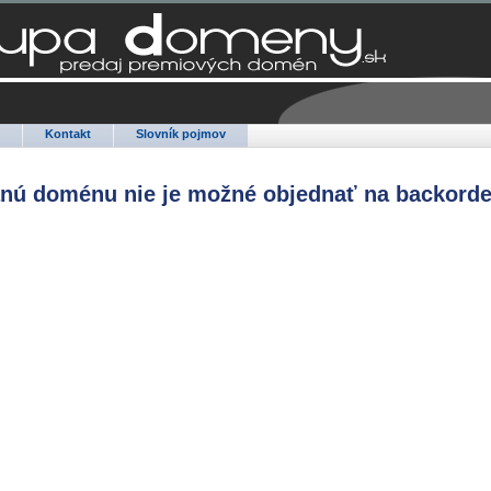
Q
Kontakt
Slovník pojmov
anú doménu nie je možné objednať na backorde