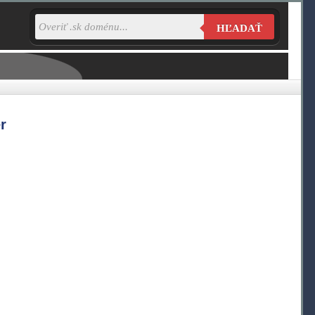
HĽADAŤ
r