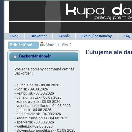
Úvod
Backorder
Cenník
Expirujúce domény
FAQ
Prihlásiť sa!
Máte už účet ?
Ľutujeme ale da
Backorder domén
Posledné domény odchytené cez náš
Backorder :
- autodielne.sk - 09.08.2026
- von.sk - 09.08.2026
- kempuj.sk - 07.08.2026
- penziontatry.sk - 06.08.2026
- zemnevruty.sk - 05.08.2026
- veterinarnaklinika.sk - 04.08.2026
- potrat.sk - 04.08.2026
- homestudio.sk - 04.08.2026
- kadernickysalon.sk - 04.08.2026
- sperkar.sk - 03.08.2026
- welten.sk - 02.08.2026
- slovenskaenergetika.sk - 01.08.2026