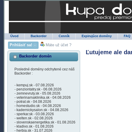
Úvod
Backorder
Cenník
Expirujúce domény
FAQ
Prihlásiť sa!
Máte už účet ?
Ľutujeme ale da
Backorder domén
Posledné domény odchytené cez náš
Backorder :
- kempuj.sk - 07.08.2026
- penziontatry.sk - 06.08.2026
- zemnevruty.sk - 05.08.2026
- veterinarnaklinika.sk - 04.08.2026
- potrat.sk - 04.08.2026
- homestudio.sk - 04.08.2026
- kadernickysalon.sk - 04.08.2026
- sperkar.sk - 03.08.2026
- welten.sk - 02.08.2026
- slovenskaenergetika.sk - 01.08.2026
- kladivo.sk - 01.08.2026
- herbia.sk - 31.07.2026