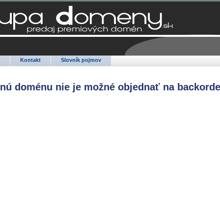
Q
Kontakt
Slovník pojmov
anú doménu nie je možné objednať na backorde