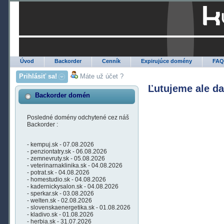
Úvod
Backorder
Cenník
Expirujúce domény
FA
Prihlásiť sa!
Máte už účet ?
Ľutujeme ale d
Backorder domén
Posledné domény odchytené cez náš
Backorder :
- kempuj.sk - 07.08.2026
- penziontatry.sk - 06.08.2026
- zemnevruty.sk - 05.08.2026
- veterinarnaklinika.sk - 04.08.2026
- potrat.sk - 04.08.2026
- homestudio.sk - 04.08.2026
- kadernickysalon.sk - 04.08.2026
- sperkar.sk - 03.08.2026
- welten.sk - 02.08.2026
- slovenskaenergetika.sk - 01.08.2026
- kladivo.sk - 01.08.2026
- herbia.sk - 31.07.2026