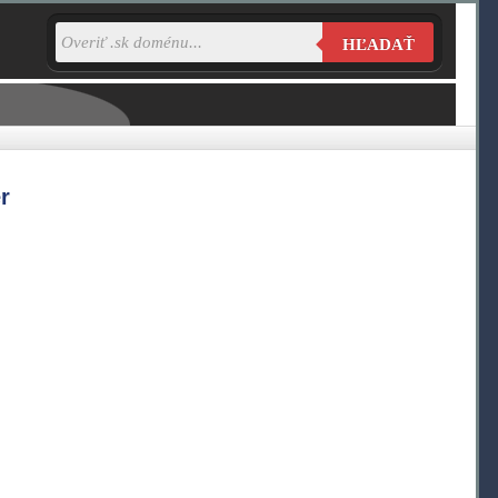
HĽADAŤ
r