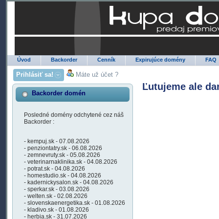
Úvod
Backorder
Cenník
Expirujúce domény
FAQ
Prihlásiť sa!
Máte už účet ?
Ľutujeme ale da
Backorder domén
Posledné domény odchytené cez náš
Backorder :
- kempuj.sk - 07.08.2026
- penziontatry.sk - 06.08.2026
- zemnevruty.sk - 05.08.2026
- veterinarnaklinika.sk - 04.08.2026
- potrat.sk - 04.08.2026
- homestudio.sk - 04.08.2026
- kadernickysalon.sk - 04.08.2026
- sperkar.sk - 03.08.2026
- welten.sk - 02.08.2026
- slovenskaenergetika.sk - 01.08.2026
- kladivo.sk - 01.08.2026
- herbia.sk - 31.07.2026