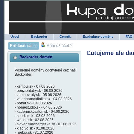
Úvod
Backorder
Cenník
Expirujúce domény
FAQ
Prihlásiť sa!
Máte už účet ?
Ľutujeme ale da
Backorder domén
Posledné domény odchytené cez náš
Backorder :
- kempuj.sk - 07.08.2026
- penziontatry.sk - 06.08.2026
- zemnevruty.sk - 05.08.2026
- veterinarnaklinika.sk - 04.08.2026
- potrat.sk - 04.08.2026
- homestudio.sk - 04.08.2026
- kadernickysalon.sk - 04.08.2026
- sperkar.sk - 03.08.2026
- welten.sk - 02.08.2026
- slovenskaenergetika.sk - 01.08.2026
- kladivo.sk - 01.08.2026
- herbia.sk - 31.07.2026