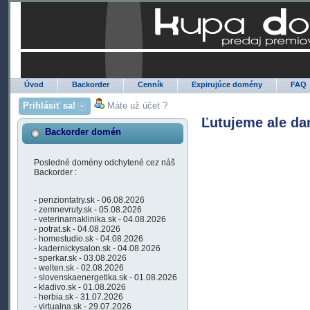
Úvod
Backorder
Cenník
Expirujúce domény
FAQ
Prihlásiť sa!
Máte už účet ?
Ľutujeme ale da
Backorder domén
Posledné domény odchytené cez náš
Backorder :
- penziontatry.sk - 06.08.2026
- zemnevruty.sk - 05.08.2026
- veterinarnaklinika.sk - 04.08.2026
- potrat.sk - 04.08.2026
- homestudio.sk - 04.08.2026
- kadernickysalon.sk - 04.08.2026
- sperkar.sk - 03.08.2026
- welten.sk - 02.08.2026
- slovenskaenergetika.sk - 01.08.2026
- kladivo.sk - 01.08.2026
- herbia.sk - 31.07.2026
- virtualna.sk - 29.07.2026