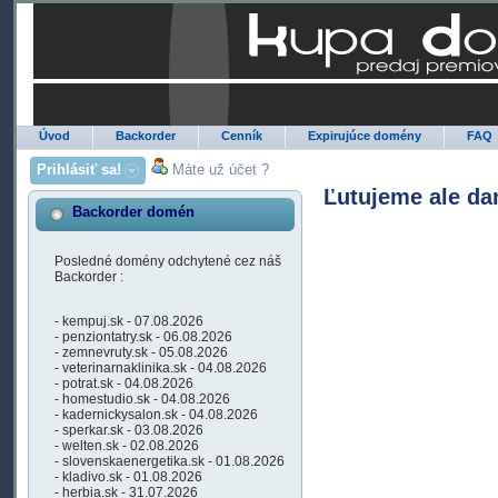
Úvod
Backorder
Cenník
Expirujúce domény
FAQ
Prihlásiť sa!
Máte už účet ?
Ľutujeme ale da
Backorder domén
Posledné domény odchytené cez náš
Backorder :
- kempuj.sk - 07.08.2026
- penziontatry.sk - 06.08.2026
- zemnevruty.sk - 05.08.2026
- veterinarnaklinika.sk - 04.08.2026
- potrat.sk - 04.08.2026
- homestudio.sk - 04.08.2026
- kadernickysalon.sk - 04.08.2026
- sperkar.sk - 03.08.2026
- welten.sk - 02.08.2026
- slovenskaenergetika.sk - 01.08.2026
- kladivo.sk - 01.08.2026
- herbia.sk - 31.07.2026