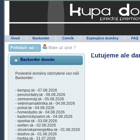
Úvod
Backorder
Cenník
Expirujúce domény
FAQ
Prihlásiť sa!
Máte už účet ?
Ľutujeme ale da
Backorder domén
Posledné domény odchytené cez náš
Backorder :
- kempuj.sk - 07.08.2026
- penziontatry.sk - 06.08.2026
- zemnevruty.sk - 05.08.2026
- veterinarnaklinika.sk - 04.08.2026
- potrat.sk - 04.08.2026
- homestudio.sk - 04.08.2026
- kadernickysalon.sk - 04.08.2026
- sperkar.sk - 03.08.2026
- welten.sk - 02.08.2026
- slovenskaenergetika.sk - 01.08.2026
- kladivo.sk - 01.08.2026
- herbia.sk - 31.07.2026