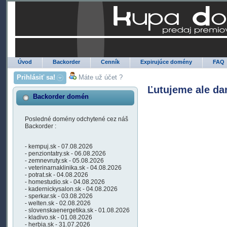
Úvod
Backorder
Cenník
Expirujúce domény
FAQ
Prihlásiť sa!
Máte už účet ?
Ľutujeme ale da
Backorder domén
Posledné domény odchytené cez náš
Backorder :
- kempuj.sk - 07.08.2026
- penziontatry.sk - 06.08.2026
- zemnevruty.sk - 05.08.2026
- veterinarnaklinika.sk - 04.08.2026
- potrat.sk - 04.08.2026
- homestudio.sk - 04.08.2026
- kadernickysalon.sk - 04.08.2026
- sperkar.sk - 03.08.2026
- welten.sk - 02.08.2026
- slovenskaenergetika.sk - 01.08.2026
- kladivo.sk - 01.08.2026
- herbia.sk - 31.07.2026