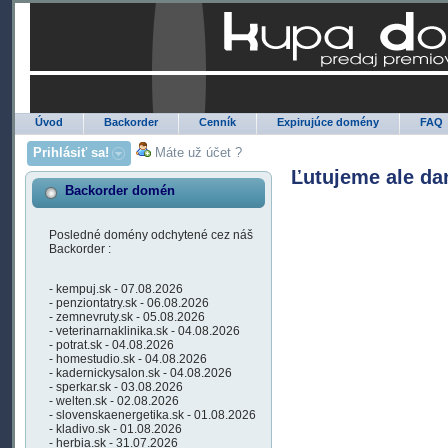
Úvod
Backorder
Cenník
Expirujúce domény
FAQ
Prihlásiť sa!
Máte už účet ?
Ľutujeme ale da
Backorder domén
Posledné domény odchytené cez náš
Backorder :
- kempuj.sk - 07.08.2026
- penziontatry.sk - 06.08.2026
- zemnevruty.sk - 05.08.2026
- veterinarnaklinika.sk - 04.08.2026
- potrat.sk - 04.08.2026
- homestudio.sk - 04.08.2026
- kadernickysalon.sk - 04.08.2026
- sperkar.sk - 03.08.2026
- welten.sk - 02.08.2026
- slovenskaenergetika.sk - 01.08.2026
- kladivo.sk - 01.08.2026
- herbia.sk - 31.07.2026