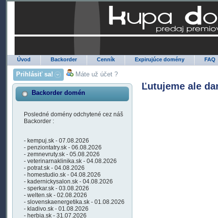
Úvod
Backorder
Cenník
Expirujúce domény
FAQ
Prihlásiť sa!
Máte už účet ?
Ľutujeme ale da
Backorder domén
Posledné domény odchytené cez náš
Backorder :
- kempuj.sk - 07.08.2026
- penziontatry.sk - 06.08.2026
- zemnevruty.sk - 05.08.2026
- veterinarnaklinika.sk - 04.08.2026
- potrat.sk - 04.08.2026
- homestudio.sk - 04.08.2026
- kadernickysalon.sk - 04.08.2026
- sperkar.sk - 03.08.2026
- welten.sk - 02.08.2026
- slovenskaenergetika.sk - 01.08.2026
- kladivo.sk - 01.08.2026
- herbia.sk - 31.07.2026