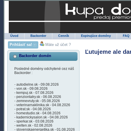
Úvod
Backorder
Cenník
Expirujúce domény
FAQ
Prihlásiť sa!
Máte už účet ?
Ľutujeme ale da
Backorder domén
Posledné domény odchytené cez náš
Backorder :
- autodielne.sk - 09.08.2026
- von.sk - 09.08.2026
- kempuj.sk - 07.08.2026
- penziontatry.sk - 06.08.2026
- zemnevruty.sk - 05.08.2026
- veterinarnaklinika.sk - 04.08.2026
- potrat.sk - 04.08.2026
- homestudio.sk - 04.08.2026
- kadernickysalon.sk - 04.08.2026
- sperkar.sk - 03.08.2026
- welten.sk - 02.08.2026
- slovenskaenergetika.sk - 01.08.2026