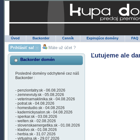
Úvod
Backorder
Cenník
Expirujúce domény
FAQ
Prihlásiť sa!
Máte už účet ?
Ľutujeme ale da
Backorder domén
Posledné domény odchytené cez náš
Backorder :
- penziontatry.sk - 06.08.2026
- zemnevruty.sk - 05.08.2026
- veterinarnaklinika.sk - 04.08.2026
- potrat.sk - 04.08.2026
- homestudio.sk - 04.08.2026
- kadernickysalon.sk - 04.08.2026
- sperkar.sk - 03.08.2026
- welten.sk - 02.08.2026
- slovenskaenergetika.sk - 01.08.2026
- kladivo.sk - 01.08.2026
- herbia.sk - 31.07.2026
- virtualna.sk - 29.07.2026