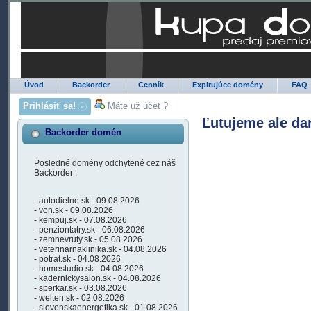
Úvod
Backorder
Cenník
Expirujúce domény
FAQ
Prihlásiť sa!
Máte už účet ?
Ľutujeme ale da
Backorder domén
Posledné domény odchytené cez náš
Backorder :
- autodielne.sk - 09.08.2026
- von.sk - 09.08.2026
- kempuj.sk - 07.08.2026
- penziontatry.sk - 06.08.2026
- zemnevruty.sk - 05.08.2026
- veterinarnaklinika.sk - 04.08.2026
- potrat.sk - 04.08.2026
- homestudio.sk - 04.08.2026
- kadernickysalon.sk - 04.08.2026
- sperkar.sk - 03.08.2026
- welten.sk - 02.08.2026
- slovenskaenergetika.sk - 01.08.2026